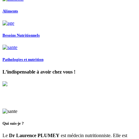
Aliments
Besoins Nutritionnels
Pathologies et nutrition
L’indispensable à avoir chez vous !
Le Monde Merveilleux du Gras.
Tout
sur ces rondeurs qui nous habitent
Qui suis-je ?
Le
Dr Laurence PLUMEY
est médecin nutritionniste. Elle est