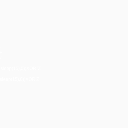
+
"+
/
,sleep(15),0))XOR"Z
sleep(15),0))XOR'Z