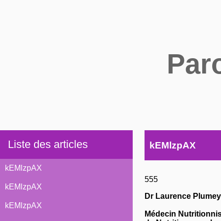
Par
Liste des articles
kEMlzpAX
kEMlzpAX
555
kEMlzpAX
Dr Laurence Plumey
kEMlzpAX
Médecin Nutritionni