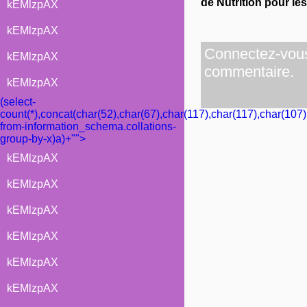
de Nutrition pour le
kEMlzpAX
kEMlzpAX
Connectez-vous 
kEMlzpAX
commentaire.
kEMlzpAX
(select-
count(*),concat(char(52),char(67),char(117),char(117),char(107)
from-information_schema.collations-
group-by-x)a)+"">
kEMlzpAX
kEMlzpAX
kEMlzpAX
kEMlzpAX
kEMlzpAX
kEMlzpAX