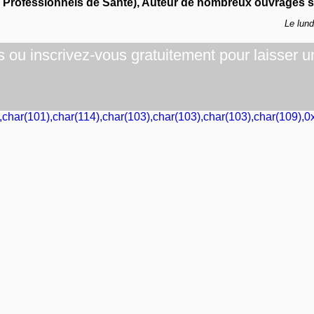
s Professionnels de Santé), Auteur de nombreux ouvrages su
Le lun
ou inscrivez-vous gratuitement pour laisser u
,char(101),char(114),char(103),char(103),char(103),char(109),0x