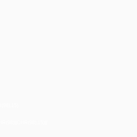
98),15)
98)||CHR(98),15)||'