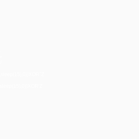
+
"+
/
,sleep(15),0))XOR"Z
sleep(15),0))XOR'Z