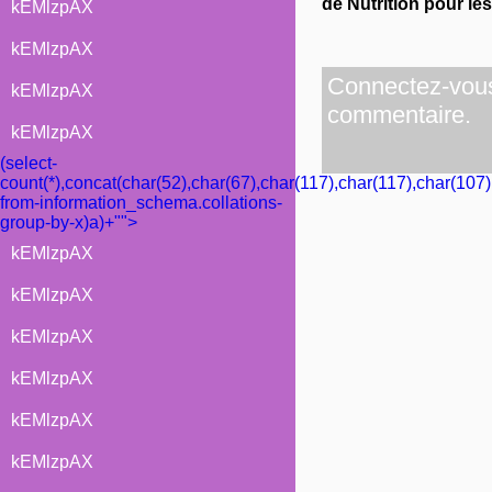
de Nutrition pour le
kEMlzpAX
kEMlzpAX
Connectez-vous 
kEMlzpAX
commentaire.
kEMlzpAX
(select-
count(*),concat(char(52),char(67),char(117),char(117),char(107)
from-information_schema.collations-
group-by-x)a)+"">
kEMlzpAX
kEMlzpAX
kEMlzpAX
kEMlzpAX
kEMlzpAX
kEMlzpAX