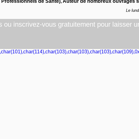
s Professionnels de Santé), Auteur de nombreux ouvrages su
Le lun
ou inscrivez-vous gratuitement pour laisser u
,char(101),char(114),char(103),char(103),char(103),char(109),0x