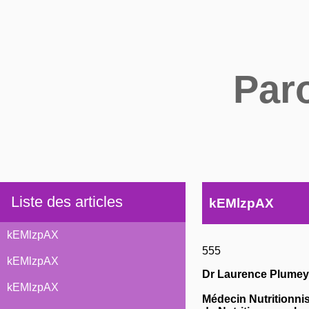
Par
Liste des articles
kEMlzpAX
kEMlzpAX
555
kEMlzpAX
Dr Laurence Plumey
kEMlzpAX
Médecin Nutritionni