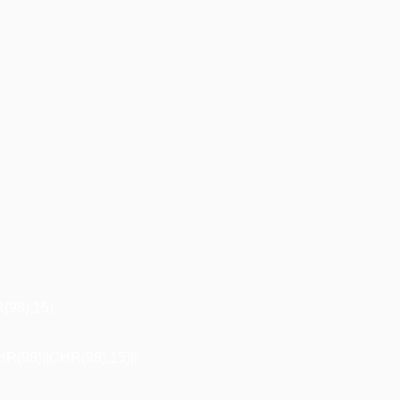
98),15)
98)||CHR(98),15)||'