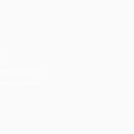
+
"+
/
,sleep(15),0))XOR"Z
sleep(15),0))XOR'Z