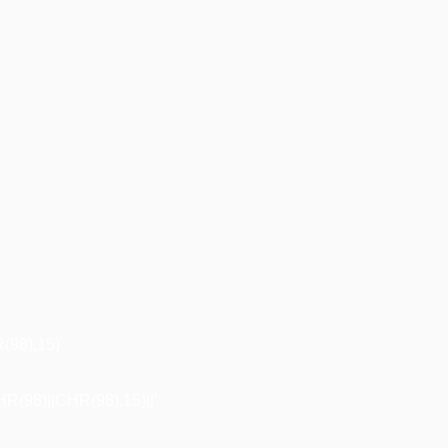
98),15)
98)||CHR(98),15)||'