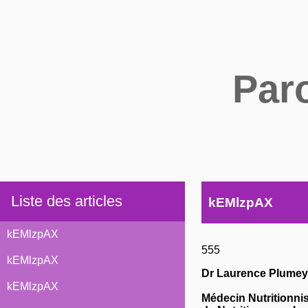
Par
Liste des articles
kEMlzpAX
kEMlzpAX
555
kEMlzpAX
Dr Laurence Plumey
kEMlzpAX
Médecin Nutritionni