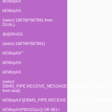
kEMlzpAX
kEMlzpAX
(select 198766*667891 from
DUAL)
@@iRnGG
(select 198766*667891)
kEMlzpAX'"
kEMlzpAX
kEMlzpAX
(select
DBMS_PIPE.RECEIVE_MESSAGE(CHR(98)||CHR(98)||CHR(
from dual)
kEMlzpAX'||DBMS_PIPE.RECEIVE_MESSAGE(CHR(98)||CHR(
kEMlzpAXPBhI2Oza')) OR 981=