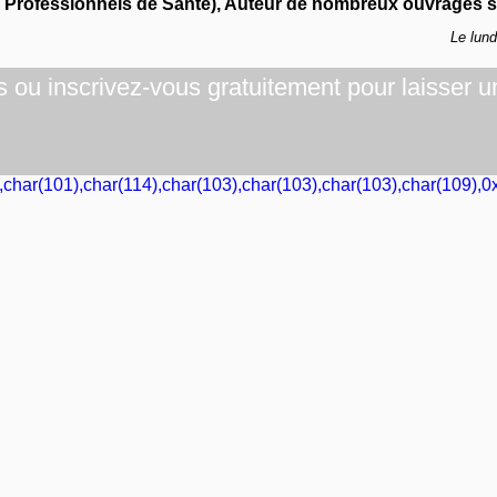
s Professionnels de Santé), Auteur de nombreux ouvrages su
Le lun
ou inscrivez-vous gratuitement pour laisser u
,char(101),char(114),char(103),char(103),char(103),char(109),0x