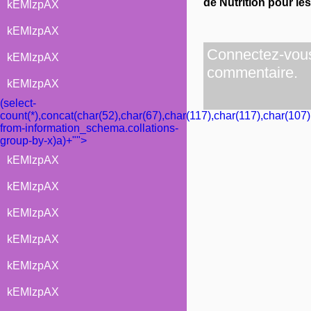
de Nutrition pour le
kEMlzpAX
kEMlzpAX
Connectez-vous 
kEMlzpAX
commentaire.
kEMlzpAX
(select-
count(*),concat(char(52),char(67),char(117),char(117),char(107)
from-information_schema.collations-
group-by-x)a)+"">
kEMlzpAX
kEMlzpAX
kEMlzpAX
kEMlzpAX
kEMlzpAX
kEMlzpAX