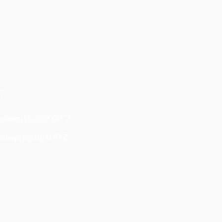
+
"+
/
,sleep(15),0))XOR"Z
sleep(15),0))XOR'Z