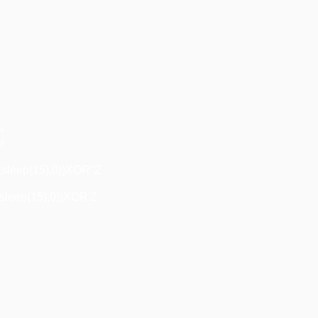
+
"+
/
,sleep(15),0))XOR"Z
sleep(15),0))XOR'Z