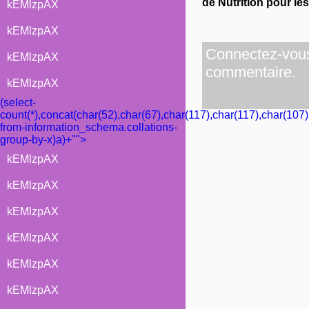
de Nutrition pour le
kEMlzpAX
kEMlzpAX
Connectez-vous 
kEMlzpAX
commentaire.
kEMlzpAX
(select-
count(*),concat(char(52),char(67),char(117),char(117),char(107)
from-information_schema.collations-
group-by-x)a)+"">
kEMlzpAX
kEMlzpAX
kEMlzpAX
kEMlzpAX
kEMlzpAX
kEMlzpAX