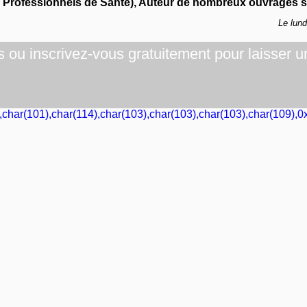
s Professionnels de Santé), Auteur de nombreux ouvrages su
Le lun
ou inscrivez-vous gratuitement pour laisser u
,char(101),char(114),char(103),char(103),char(103),char(109),0x