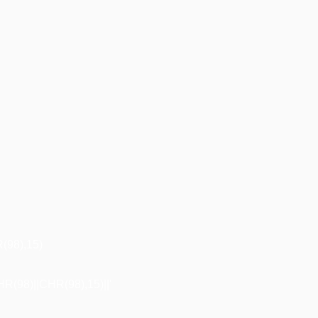
98),15)
98)||CHR(98),15)||'