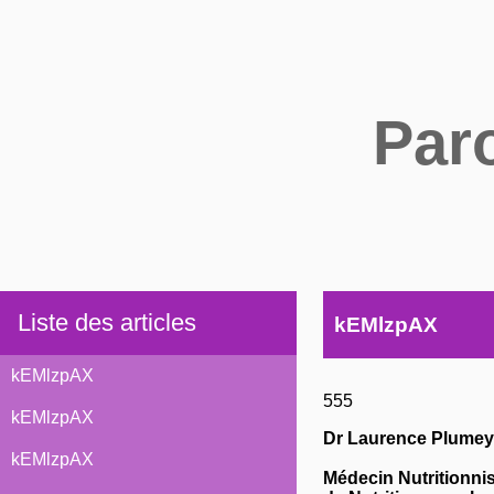
Par
Liste des articles
kEMlzpAX
kEMlzpAX
555
kEMlzpAX
Dr Laurence Plumey
kEMlzpAX
Médecin Nutritionni