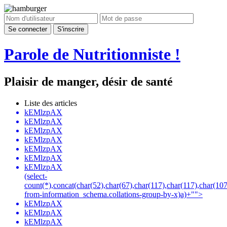
Parole de
Nutritionniste !
Plaisir de manger, désir de santé
Liste des articles
kEMlzpAX
kEMlzpAX
kEMlzpAX
kEMlzpAX
kEMlzpAX
kEMlzpAX
kEMlzpAX
(select-
count(*),concat(char(52),char(67),char(117),char(117),char(107
from-information_schema.collations-group-by-x)a)+"">
kEMlzpAX
kEMlzpAX
kEMlzpAX