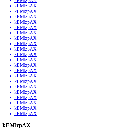
kEMlzpAX
kEMlzpAX
kEMlzpAX
kEMlzpAX
kEMlzpAX
kEMlzpAX
kEMlzpAX
kEMlzpAX
kEMlzpAX
kEMlzpAX
kEMlzpAX
kEMlzpAX
kEMlzpAX
kEMlzpAX
kEMlzpAX
kEMlzpAX
kEMlzpAX
kEMlzpAX
kEMlzpAX
kEMlzpAX
kEMlzpAX
kEMlzpAX
kEMlzpAX