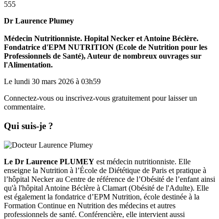
555
Dr Laurence Plumey
Médecin Nutritionniste. Hopital Necker et Antoine Béclère.
Fondatrice d'EPM NUTRITION (Ecole de Nutrition pour les
Professionnels de Santé), Auteur de nombreux ouvrages sur
l'Alimentation.
Le lundi 30 mars 2026 à 03h59
Connectez-vous ou inscrivez-vous gratuitement pour laisser un
commentaire.
Qui suis-je ?
Le Dr Laurence PLUMEY
est médecin nutritionniste. Elle
enseigne la Nutrition à l’École de Diététique de Paris et pratique à
l’hôpital Necker au Centre de référence de l’Obésité de l’enfant ainsi
qu'à l'hôpital Antoine Béclère à Clamart (Obésité de l'Adulte). Elle
est également la fondatrice d’EPM Nutrition, école destinée à la
Formation Continue en Nutrition des médecins et autres
professionnels de santé. Conférencière, elle intervient aussi