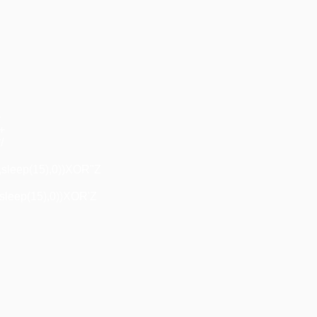
+
"+
/
,sleep(15),0))XOR"Z
sleep(15),0))XOR'Z