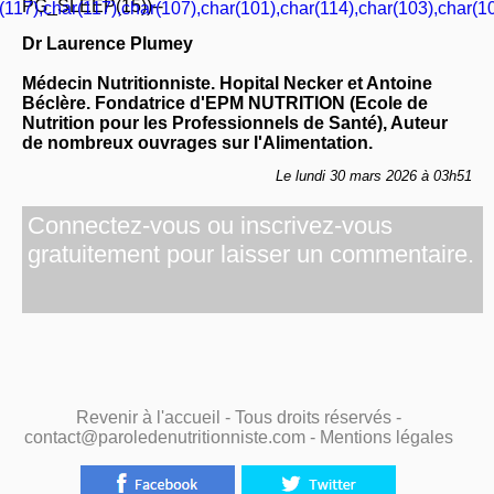
PG_SLEEP(15))--
(117),char(117),char(107),char(101),char(114),char(103),char(10
Dr Laurence Plumey
Médecin Nutritionniste. Hopital Necker et Antoine
Béclère. Fondatrice d'EPM NUTRITION (Ecole de
Nutrition pour les Professionnels de Santé), Auteur
de nombreux ouvrages sur l'Alimentation.
Le lundi 30 mars 2026 à 03h51
Connectez-vous ou inscrivez-vous
gratuitement pour laisser un commentaire.
Revenir à l'accueil
- Tous droits réservés -
contact@paroledenutritionniste.com -
Mentions légales