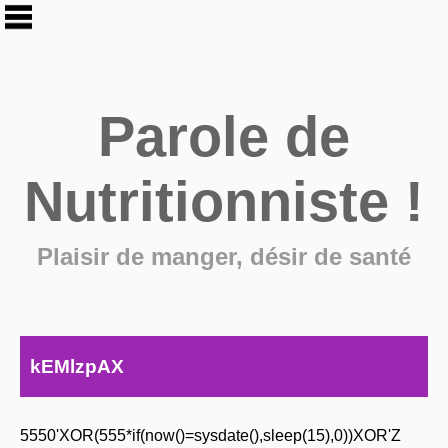
Parole de
Nutritionniste !
Plaisir de manger, désir de santé
kEMlzpAX
5550'XOR(555*if(now()=sysdate(),sleep(15),0))XOR'Z