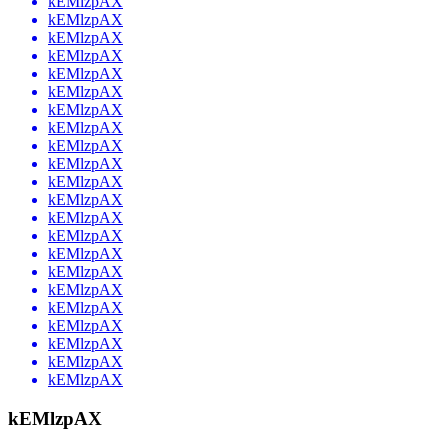
kEMlzpAX
kEMlzpAX
kEMlzpAX
kEMlzpAX
kEMlzpAX
kEMlzpAX
kEMlzpAX
kEMlzpAX
kEMlzpAX
kEMlzpAX
kEMlzpAX
kEMlzpAX
kEMlzpAX
kEMlzpAX
kEMlzpAX
kEMlzpAX
kEMlzpAX
kEMlzpAX
kEMlzpAX
kEMlzpAX
kEMlzpAX
kEMlzpAX
kEMlzpAX