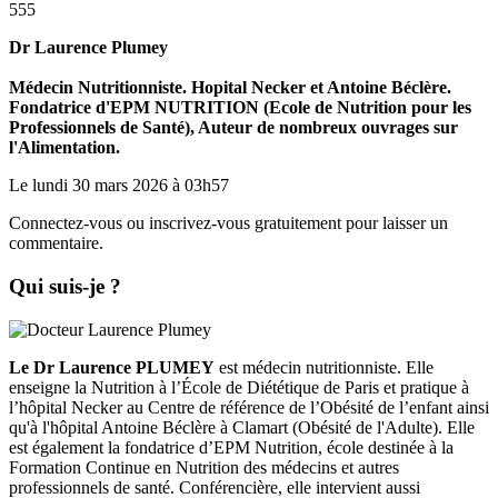
555
Dr Laurence Plumey
Médecin Nutritionniste. Hopital Necker et Antoine Béclère.
Fondatrice d'EPM NUTRITION (Ecole de Nutrition pour les
Professionnels de Santé), Auteur de nombreux ouvrages sur
l'Alimentation.
Le lundi 30 mars 2026 à 03h57
Connectez-vous ou inscrivez-vous gratuitement pour laisser un
commentaire.
Qui suis-je ?
Le Dr Laurence PLUMEY
est médecin nutritionniste. Elle
enseigne la Nutrition à l’École de Diététique de Paris et pratique à
l’hôpital Necker au Centre de référence de l’Obésité de l’enfant ainsi
qu'à l'hôpital Antoine Béclère à Clamart (Obésité de l'Adulte). Elle
est également la fondatrice d’EPM Nutrition, école destinée à la
Formation Continue en Nutrition des médecins et autres
professionnels de santé. Conférencière, elle intervient aussi