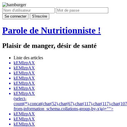
Parole de
Nutritionniste !
Plaisir de manger, désir de santé
Liste des articles
kEMlzpAX
kEMlzpAX
kEMlzpAX
kEMlzpAX
kEMlzpAX
kEMlzpAX
kEMlzpAX
(select-
count(*),concat(char(52),char(67),char(117),char(117),char(107
from-information_schema.collations-group-by-x)a)+"">
kEMlzpAX
kEMlzpAX
kEMlzpAX