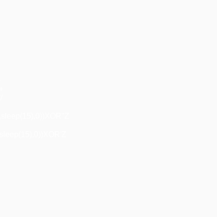
+
"+
/
,sleep(15),0))XOR"Z
sleep(15),0))XOR'Z