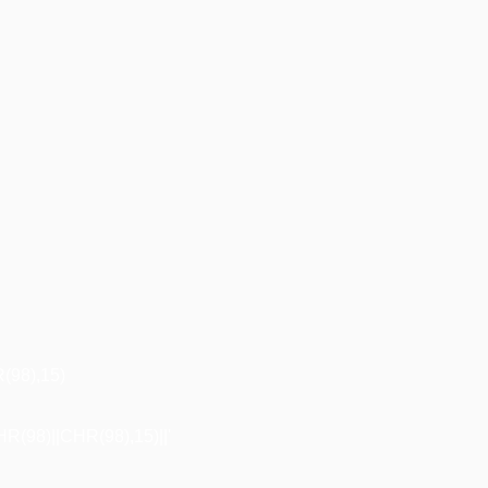
98),15)
98)||CHR(98),15)||'