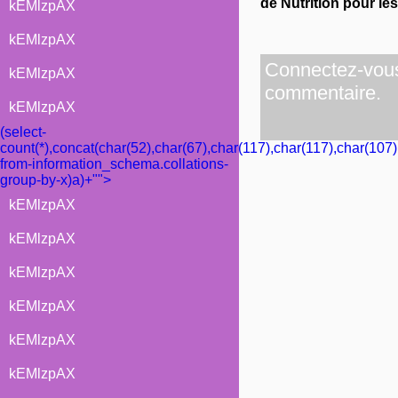
de Nutrition pour le
kEMlzpAX
kEMlzpAX
Connectez-vous 
kEMlzpAX
commentaire.
kEMlzpAX
(select-
count(*),concat(char(52),char(67),char(117),char(117),char(107)
from-information_schema.collations-
group-by-x)a)+"">
kEMlzpAX
kEMlzpAX
kEMlzpAX
kEMlzpAX
kEMlzpAX
kEMlzpAX