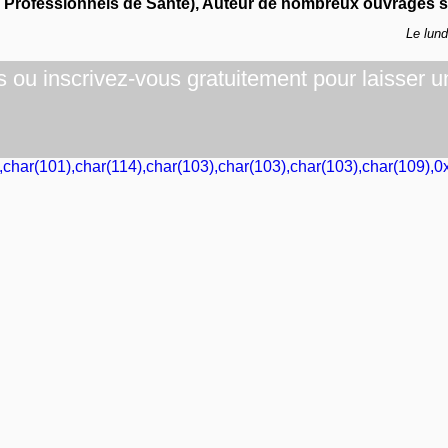
s Professionnels de Santé), Auteur de nombreux ouvrages su
Le lun
ou inscrivez-vous gratuitement pour laisser u
,char(101),char(114),char(103),char(103),char(103),char(109),0x