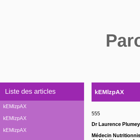
Par
Liste des articles
kEMlzpAX
kEMlzpAX
555
kEMlzpAX
Dr Laurence Plumey
kEMlzpAX
Médecin Nutritionni