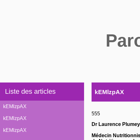
Par
Liste des articles
kEMlzpAX
kEMlzpAX
555
kEMlzpAX
Dr Laurence Plumey
kEMlzpAX
Médecin Nutritionni