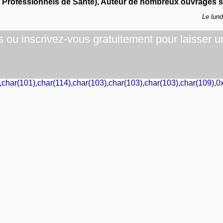
s Professionnels de Santé), Auteur de nombreux ouvrages su
Le lun
ou inscrivez-vous gratuitement pour laisser u
,char(101),char(114),char(103),char(103),char(103),char(109),0x