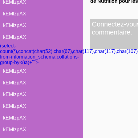
de Nutrition pour le
kEMlzpAX
kEMlzpAX
Connectez-vous 
kEMlzpAX
commentaire.
kEMlzpAX
(select-
count(*),concat(char(52),char(67),char(117),char(117),char(107)
from-information_schema.collations-
group-by-x)a)+"">
kEMlzpAX
kEMlzpAX
kEMlzpAX
kEMlzpAX
kEMlzpAX
kEMlzpAX