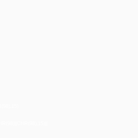
98),15)
98)||CHR(98),15)||'