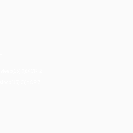
+
"+
/
,sleep(15),0))XOR"Z
sleep(15),0))XOR'Z