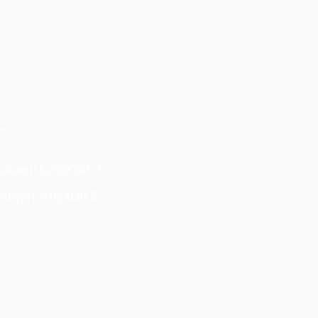
+
"+
/
,sleep(15),0))XOR"Z
sleep(15),0))XOR'Z