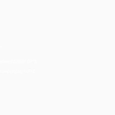
+
"+
/
,sleep(15),0))XOR"Z
sleep(15),0))XOR'Z